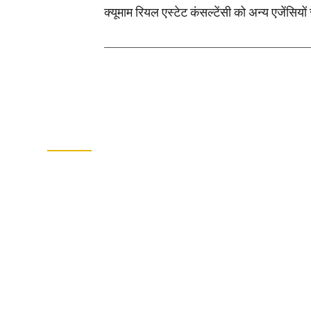
क्यूमाम रियल एस्टेट कंसल्टेंसी को अन्य एजेंसियो
व्यक्तिगत सेवा, गहन बाजार ज्ञान और ग्राहक-प्रथम दृष्टिक
हमारे बारे में
क्यूमैम, एक प्रतिष्ठित रियल एस्टेट कंसल्टेंसी
है, जिसकी स्थापना उद्योग परिदृश्य को
पुनर्परिभाषित करने की महत्वाकांक्षी दृष्टि से
दुबई के गतिशील शहर में की गई थी।