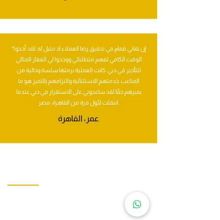
"إن تفاني قمام في تحقيق رضا العملاء لا مثيل له. لقد أخذوا
الوقت الكافي لفهم متطلباتي ووجدوا لي العقار المثالي
للتأجير في دبي. كانت العملية برمتها سلسة وخالية من
المتاعب. خدمتهم الاستثنائية والتزامهم بالتميز هو ما
يميزهم حقًا لقد ساعدوني على الاستقرار في دبي عندما
انتقلت لأول مرة من القاهرة، مصر.
عمر، القاهرة
نبذة عنا
تأسست شركة قمم العقارية للاستشارات العقارية المتميزة، في
المدينة الديناميكية دبي برؤية طموحة لإعادة تعريف مشهد
الصناعة.