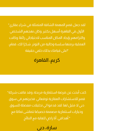
"لقد جعل قمم المهمة الشاقة المتمثلة في شراء عقاري
الأول في القاهرة أسهل بكثير. وكان نهجهم الشخصي
والتزامهم بإيجاد المكان المناسب لاحتياجاتي رائعًا. وكانت
العملية برمتها سلسة وخالية من التوتر. شكرًا لك، قمام،
على قيامك بذلك حلمي حقيقة!"
كريم، القاهرة
"كنت أبحث عن فرصة استثمارية مربحة، وقد فاقت شركة
قمم للاستشارات العقارية توقعاتي. فخبرتهم في سوق
دبي لا مثيل لها. لقد قدموا لي تحليلات مفصلة للسوق
وخيارات استثمارية مصممة خصيصًا تتماشى تمامًا مع
أهدافي. أنا راضٍ للغاية مع النتائج."
سارة، دبي