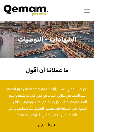
الشهادات - التوصيات
ما عملائنا أن أقول
"كان اختيار قمم للاستشارات العقارية هو أفضل قرار اتخذته
عند البحث عن منزلي الجديد في دبي. كان فريقهم واسع
المعرفة وصبورًا بشكل لا يصدق، وقام بتوجيهي خلال كل
خطوة من العملية. لقد فهموا السوق حقًا وساعدوني في
العثور على العقار المثالي . أنا أوصي خدماتها!"
ماريا، دبي